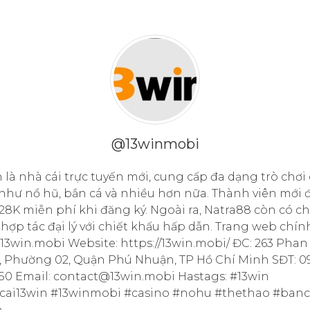
@13winmobi
 là nhà cái trực tuyến mới, cung cấp đa dạng trò chơi
như nổ hũ, bắn cá và nhiều hơn nữa. Thành viên mới 
28K miễn phí khi đăng ký. Ngoài ra, Natra88 còn có 
 hợp tác đại lý với chiết khấu hấp dẫn. Trang web chín
 13win.mobi Website: https://13win.mobi/ ĐC: 263 Phan
 Phường 02, Quận Phú Nhuận, TP Hồ Chí Minh SĐT: 0
50 Email: contact@13win.mobi Hastags: #13win
cai13win #13winmobi #casino #nohu #thethao #ban
o