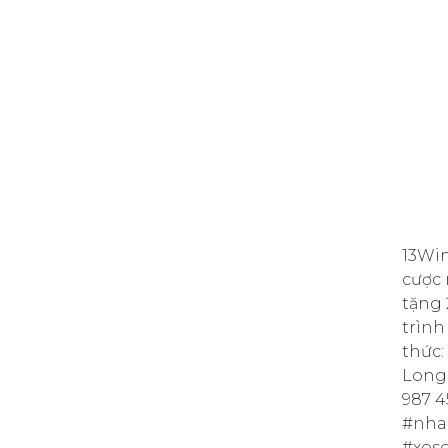
13Win
cược 
tặng 
trình
thức:
Long,
987 4
#nha
#xos