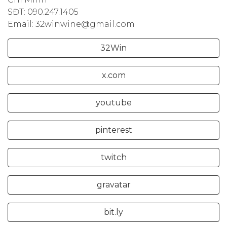
SĐT: 090.247.1405
Email: 32winwine@gmail.com
32Win
x.com
youtube
pinterest
twitch
gravatar
bit.ly