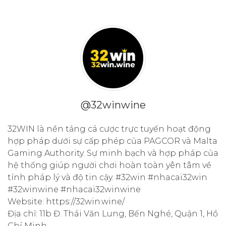
@32winwine
32WIN là nền tảng cá cược trực tuyến hoạt động
hợp pháp dưới sự cấp phép của PAGCOR và Malta
Gaming Authority. Sự minh bạch và hợp pháp của
hệ thống giúp người chơi hoàn toàn yên tâm về
tính pháp lý và độ tin cậy. #32win #nhacai32win
#32winwine #nhacai32winwine
Website: https://32win.wine/
Địa chỉ: 11b Đ. Thái Văn Lung, Bến Nghé, Quận 1, Hồ
Chí Minh