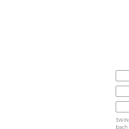
3WIN
bạch 