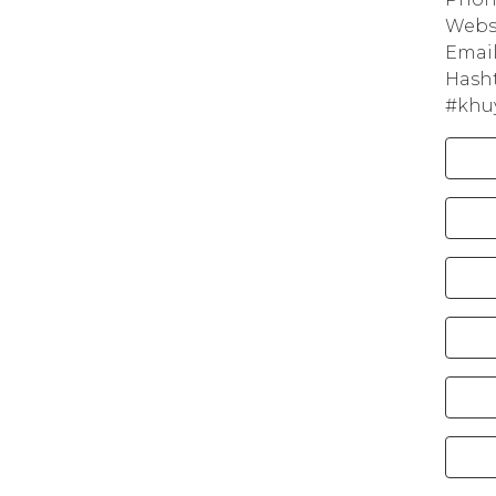
Websi
Emai
Hasht
#khu