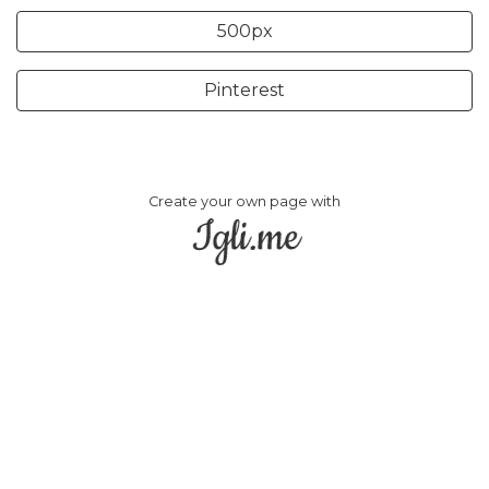
500px
Pinterest
Create your own page with