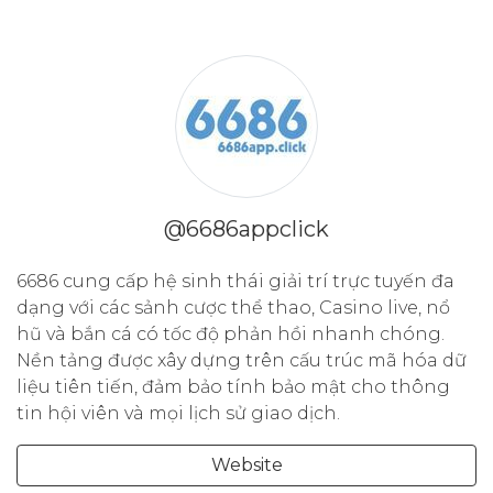
@6686appclick
6686 cung cấp hệ sinh thái giải trí trực tuyến đa
dạng với các sảnh cược thể thao, Casino live, nổ
hũ và bắn cá có tốc độ phản hồi nhanh chóng.
Nền tảng được xây dựng trên cấu trúc mã hóa dữ
liệu tiên tiến, đảm bảo tính bảo mật cho thông
tin hội viên và mọi lịch sử giao dịch.
Website