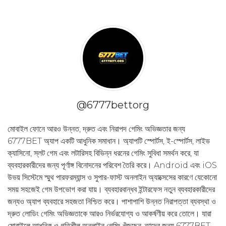
@6777bettorg
মোবাইল ফোনে আরও উন্নত, দ্রুত এবং নিরাপদ গেমিং অভিজ্ঞতার জন্য
6777BET অ্যাপ একটি আধুনিক সমাধান। অ্যাপটি স্পোর্টস, ই-স্পোর্টস, লাইভ
ক্যাসিনো, স্লট গেম এবং লটারিসহ বিভিন্ন ধরনের গেমিং সুবিধা সমর্থন করে, যা
ব্যবহারকারীদের জন্য পূর্ণাঙ্গ বিনোদনের পরিবেশ তৈরি করে। Android এবং iOS
উভয় সিস্টেমে স্মুথ পারফরম্যান্স ও সুপার-ফাস্ট অনলাইন অ্যাক্সেসের কারণে যেকোনো
সময় সহজেই গেম উপভোগ করা যায়। ব্যবহারবান্ধব ইন্টারফেস নতুন ব্যবহারকারীদের
জন্যও অ্যাপ ব্যবহারে সহজতা নিশ্চিত করে। পাশাপাশি উন্নত নিরাপত্তা ব্যবস্থা ও
দ্রুত লোডিং গেমিং অভিজ্ঞতাকে আরও নির্ভরযোগ্য ও আকর্ষণীয় করে তোলে। যারা
মোবাইলে আধুনিক ও গতিশীল অনলাইন গেমিং খুঁজছেন, তাদের জন্য 6777BET