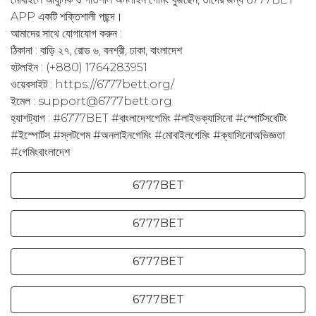
APP একটি শক্তিশালী পছন্দ।
আমাদের সাথে যোগাযোগ করুন :
ঠিকানা : বাড়ি ২৭, রোড ৬, বনশ্রী, ঢাকা, বাংলাদেশ
হটলাইন : (+880) 1764283951
ওয়েবসাইট : https://6777bett.org/
ইমেল : support@6777bett.org
হ্যাশট্যাগ : #6777BET #বাংলাদেশগেমিং #লাইভক্যাসিনো #স্পোর্টসবেটিং
#ইস্পোর্টস #স্লটগেম #অনলাইনগেমিং #মোবাইলগেমিং #ক্যাসিনোঅভিজ্ঞতা
#গেমিংবাংলাদেশ
6777BET
6777BET
6777BET
6777BET