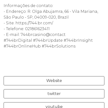
Informações de contato:
- Endereço: R. Olga Abujamra, 66 - Vila Mariana,
São Paulo - SP, 04009-020, Brazil
- Site: https://744.br.com/
- Telefone: 021861623411
- E-mail: 744brcasino@contact
#744brDigital #744brUpdate #744brInsight
#744brOnlineHub #744brSolutions
Website
twitter
youtube