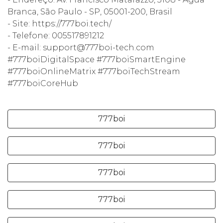
Branca, São Paulo - SP, 05001-200, Brasil
- Site: https://777boi.tech/
- Telefone: 005517891212
- E-mail: support@777boi-tech.com
#777boiDigitalSpace #777boiSmartEngine
#777boiOnlineMatrix #777boiTechStream
#777boiCoreHub
777boi
777boi
777boi
777boi