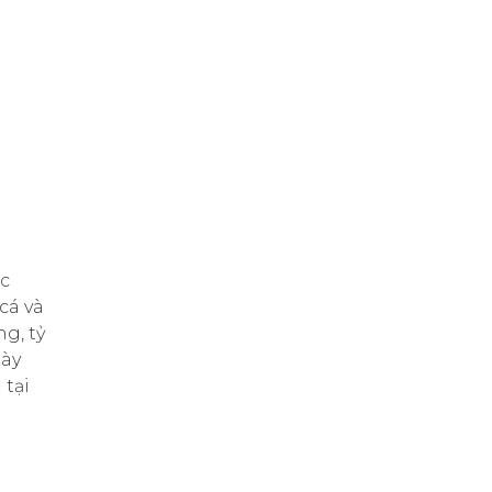
ác
cá và
g, tỷ
gày
 tại