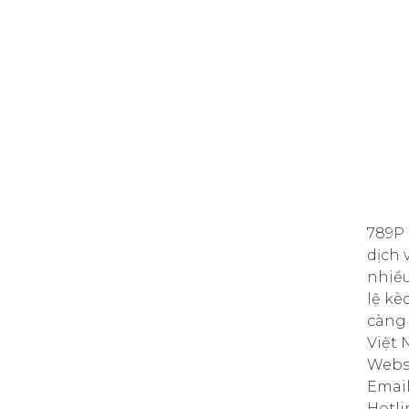
789P 
dịch 
nhiều
lệ kè
càng 
Việt 
Websi
Emai
Hotli