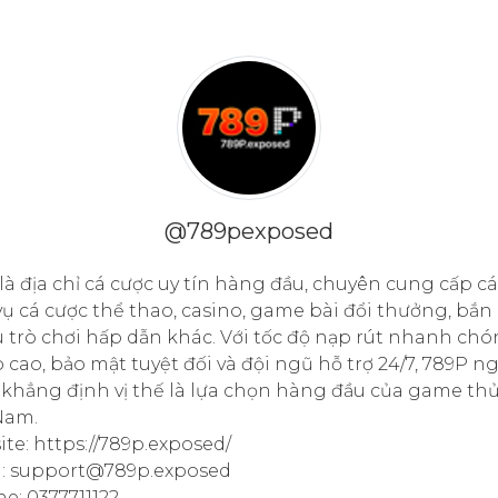
@789pexposed
là địa chỉ cá cược uy tín hàng đầu, chuyên cung cấp c
vụ cá cược thể thao, casino, game bài đổi thưởng, bắn 
 trò chơi hấp dẫn khác. Với tốc độ nạp rút nhanh chón
o cao, bảo mật tuyệt đối và đội ngũ hỗ trợ 24/7, 789P n
khẳng định vị thế là lựa chọn hàng đầu của game thủ
Nam.
te: https://789p.exposed/
l: support@789p.exposed
ne: 0377711122