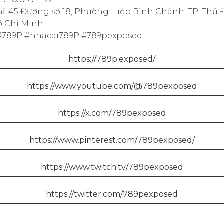
hỉ: 45 Đường số 18, Phường Hiệp Bình Chánh, TP. Thủ 
ồ Chí Minh
 #789P #nhacai789P #789pexposed
https://789p.exposed/
https://www.youtube.com/@789pexposed
https://x.com/789pexposed
https://www.pinterest.com/789pexposed/
https://www.twitch.tv/789pexposed
https://twitter.com/789pexposed