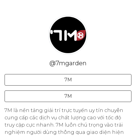
@7mgarden
7M
7M
7M là nền tảng giải trí trực tuyến uy tín chuyên
cung cấp các dịch vụ chất lượng cao với tốc độ
truy cập cực nhanh. 7M luôn chú trọng vào trải
nghiệm người dùng thông qua giao diện hiện