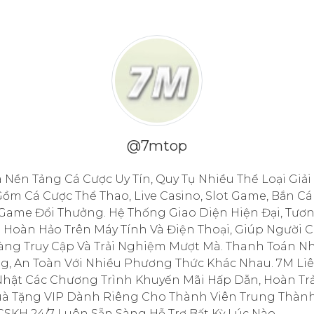
@7mtop
 Nền Tảng Cá Cược Uy Tín, Quy Tụ Nhiều Thể Loại Giải 
ồm Cá Cược Thể Thao, Live Casino, Slot Game, Bắn Cá
Game Đổi Thưởng. Hệ Thống Giao Diện Hiện Đại, Tươ
 Hoàn Hảo Trên Máy Tính Và Điện Thoại, Giúp Người C
àng Truy Cập Và Trải Nghiệm Mượt Mà. Thanh Toán N
, An Toàn Với Nhiều Phương Thức Khác Nhau. 7M Liê
Nhật Các Chương Trình Khuyến Mãi Hấp Dẫn, Hoàn Tr
à Tặng VIP Dành Riêng Cho Thành Viên Trung Thành
SKH 24/7 Luôn Sẵn Sàng Hỗ Trợ Bất Kỳ Lúc Nào.