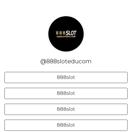
@888sloteducom
888slot
888slot
888slot
888slot