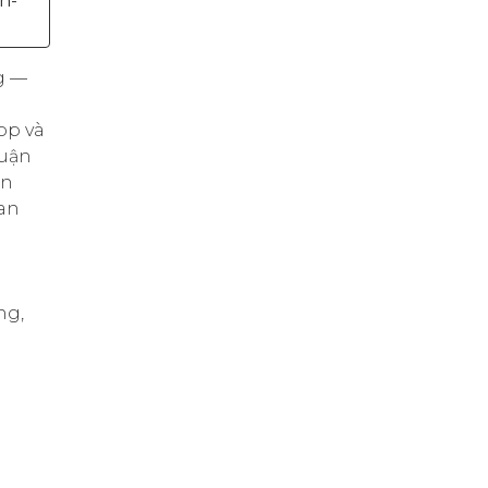
n-
g —
op và
huận
ên
an
ng,