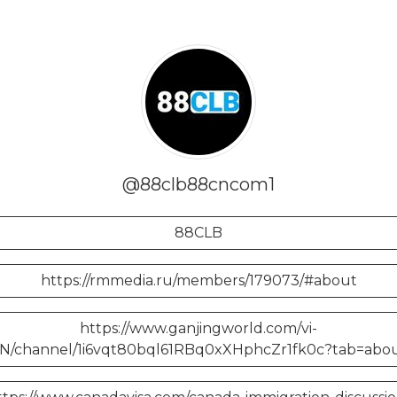
@88clb88cncom1
88CLB
https://rmmedia.ru/members/179073/#about
https://www.ganjingworld.com/vi-
N/channel/1i6vqt80bql61RBq0xXHphcZr1fk0c?tab=abo