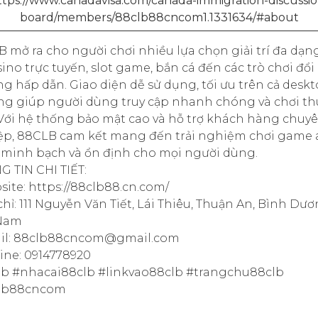
ttps://www.canadavisa.com/canada-immigration-discussio
board/members/88clb88cncom1.1331634/#about
 mở ra cho người chơi nhiều lựa chọn giải trí đa dạn
sino trực tuyến, slot game, bắn cá đến các trò chơi đổi
g hấp dẫn. Giao diện dễ sử dụng, tối ưu trên cả deskt
ng giúp người dùng truy cập nhanh chóng và chơi t
 Với hệ thống bảo mật cao và hỗ trợ khách hàng chuy
ệp, 88CLB cam kết mang đến trải nghiệm chơi game 
 minh bạch và ổn định cho mọi người dùng.
 TIN CHI TIẾT:
site: https://88clb88.cn.com/
 chỉ: 111 Nguyễn Văn Tiết, Lái Thiêu, Thuận An, Bình Dươ
 Nam
ail: 88clb88cncom@gmail.com
line: 0914778920
lb #nhacai88clb #linkvao88clb #trangchu88clb
lb88cncom