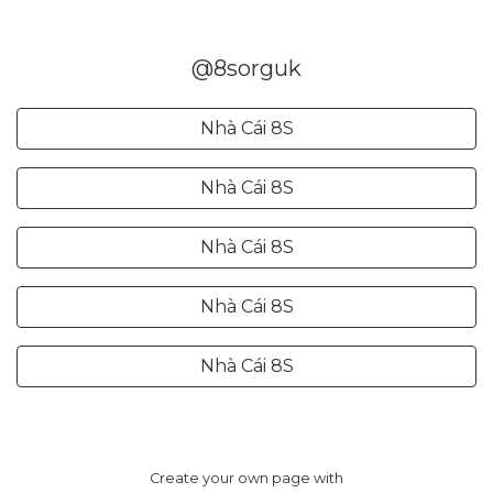
@8sorguk
Nhà Cái 8S
Nhà Cái 8S
Nhà Cái 8S
Nhà Cái 8S
Nhà Cái 8S
Create your own page with