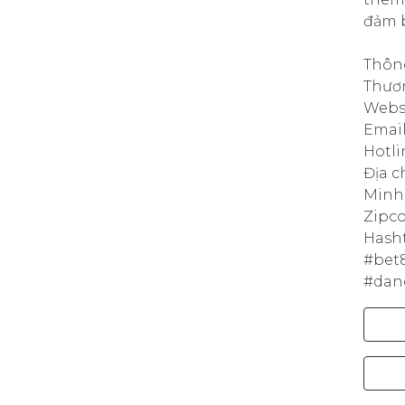
đảm b
Thông
Thươ
Websi
Email
Hotli
Địa c
Minh
Zipc
Hash
#bet
#dan