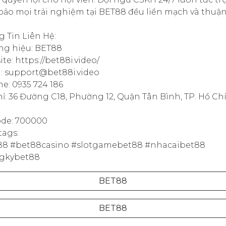
ảo mọi trải nghiệm tại BET88 đều liền mạch và thuận 
 Tin Liên Hệ:
ng hiệu: BET88
te: https://bet88i.video/
: support@bet88i.video
ne: 0935 724 186
hỉ: 36 Đường C18, Phường 12, Quận Tân Bình, TP. Hồ Ch
ode: 700000
tags:
88 #bet88casino #slotgamebet88 #nhacaibet88
gkybet88
BET88
BET88