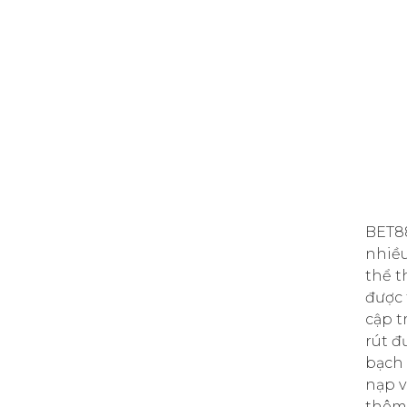
BET88
nhiều
thể t
được 
cập t
rút đ
bạch 
nạp v
thêm 