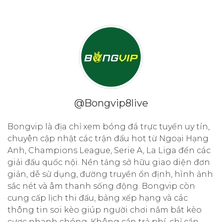
@Bongvip8live
Bongvip là địa chỉ xem bóng đá trực tuyến uy tín,
chuyên cập nhật các trận đấu hot từ Ngoại Hạng
Anh, Champions League, Serie A, La Liga đến các
giải đấu quốc nội. Nền tảng sở hữu giao diện đơn
giản, dễ sử dụng, đường truyền ổn định, hình ảnh
sắc nét và âm thanh sống động. Bongvip còn
cung cấp lịch thi đấu, bảng xếp hạng và các
thông tin soi kèo giúp người chơi nắm bắt kèo
cược nhanh chóng. Không cần trả phí, chỉ cần