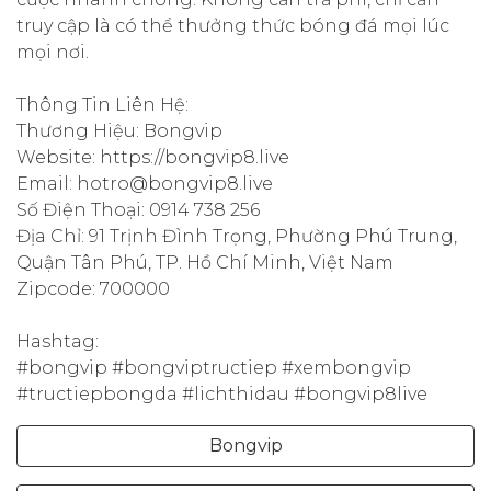
truy cập là có thể thưởng thức bóng đá mọi lúc
mọi nơi.
Thông Tin Liên Hệ:
Thương Hiệu: Bongvip
Website: https://bongvip8.live
Email: hotro@bongvip8.live
Số Điện Thoại: 0914 738 256
Địa Chỉ: 91 Trịnh Đình Trọng, Phường Phú Trung,
Quận Tân Phú, TP. Hồ Chí Minh, Việt Nam
Zipcode: 700000
Hashtag:
#bongvip #bongviptructiep #xembongvip
#tructiepbongda #lichthidau #bongvip8live
Bongvip