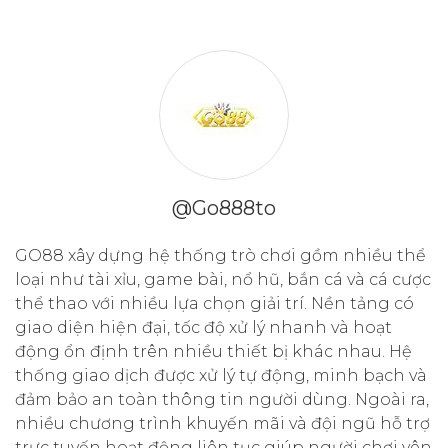
@Go888to
GO88 xây dựng hệ thống trò chơi gồm nhiều thể
loại như tài xỉu, game bài, nổ hũ, bắn cá và cá cược
thể thao với nhiều lựa chọn giải trí. Nền tảng có
giao diện hiện đại, tốc độ xử lý nhanh và hoạt
động ổn định trên nhiều thiết bị khác nhau. Hệ
thống giao dịch được xử lý tự động, minh bạch và
đảm bảo an toàn thông tin người dùng. Ngoài ra,
nhiều chương trình khuyến mãi và đội ngũ hỗ trợ
trực tuyến hoạt động liên tục giúp người chơi yên