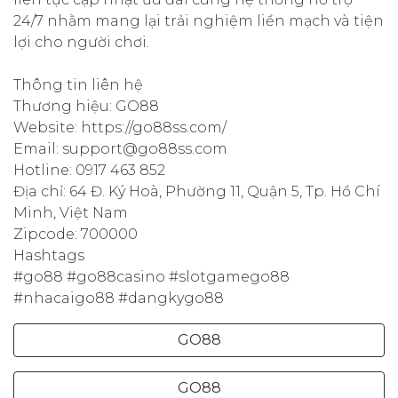
24/7 nhằm mang lại trải nghiệm liền mạch và tiện
lợi cho người chơi.
Thông tin liên hệ
Thương hiệu: GO88
Website: https://go88ss.com/
Email: support@go88ss.com
Hotline: 0917 463 852
Địa chỉ: 64 Đ. Ký Hoà, Phường 11, Quận 5, Tp. Hồ Chí
Minh, Việt Nam
Zipcode: 700000
Hashtags
#go88 #go88casino #slotgamego88
#nhacaigo88 #dangkygo88
GO88
GO88