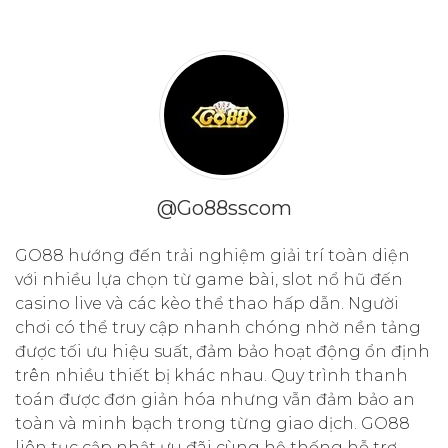
@Go88sscom
GO88 hướng đến trải nghiệm giải trí toàn diện
với nhiều lựa chọn từ game bài, slot nổ hũ đến
casino live và các kèo thể thao hấp dẫn. Người
chơi có thể truy cập nhanh chóng nhờ nền tảng
được tối ưu hiệu suất, đảm bảo hoạt động ổn định
trên nhiều thiết bị khác nhau. Quy trình thanh
toán được đơn giản hóa nhưng vẫn đảm bảo an
toàn và minh bạch trong từng giao dịch. GO88
liên tục cập nhật ưu đãi cùng hệ thống hỗ trợ