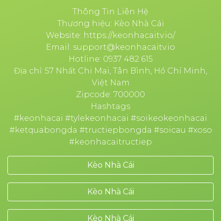
Thông Tin Liên Hệ
Thương hiệu: Kèo Nhà Cái
Website: https://keonhacaitv.io/
Email: support@keonhacaitv.io
Hotline: 0937 482 615
Địa chỉ: 57 Nhất Chi Mai, Tân Bình, Hồ Chí Minh,
Việt Nam
Zipcode: 700000
Hashtags
#keonhacai #tylekeonhacai #soikeokeonhacai
#ketquabongda #tructiepbongda #soicau #xoso
#keonhacaitructiep
Kèo Nhà Cái
Kèo Nhà Cái
Kèo Nhà Cái