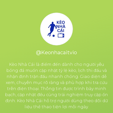
@Keonhacaitvio
Kèo Nhà Cái là điểm đến dành cho người yêu
bóng đá muốn cập nhật tỷ lệ kèo, lịch thi đấu và
nhận định trận đấu nhanh chóng. Giao diện dễ
xem, chuyên mục rõ ràng và phù hợp khi tra cứu
trên điện thoại. Thông tin được trình bày minh
bạch, cập nhật đều cùng trải nghiệm truy cập ổn
định. Kèo Nhà Cái hỗ trợ người dùng theo dõi dữ
liệu thể thao tiện lợi mỗi ngày.