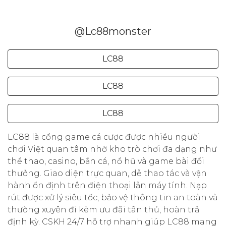
@Lc88monster
LC88
LC88
LC88
LC88 là cổng game cá cược được nhiều người
chơi Việt quan tâm nhờ kho trò chơi đa dạng như
thể thao, casino, bắn cá, nổ hũ và game bài đổi
thưởng. Giao diện trực quan, dễ thao tác và vận
hành ổn định trên điện thoại lẫn máy tính. Nạp
rút được xử lý siêu tốc, bảo vệ thông tin an toàn và
thường xuyên đi kèm ưu đãi tân thủ, hoàn trả
định kỳ. CSKH 24/7 hỗ trợ nhanh giúp LC88 mang