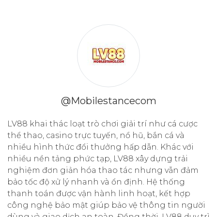
@Mobilestancecom
LV88 khai thác loạt trò chơi giải trí như cá cược
thể thao, casino trực tuyến, nổ hũ, bắn cá và
nhiều hình thức đổi thưởng hấp dẫn. Khác với
nhiều nền tảng phức tạp, LV88 xây dựng trải
nghiệm đơn giản hóa thao tác nhưng vẫn đảm
bảo tốc độ xử lý nhanh và ổn định. Hệ thống
thanh toán được vận hành linh hoạt, kết hợp
công nghệ bảo mật giúp bảo vệ thông tin người
dùng và giao dịch an toàn. Đồng thời, LV88 duy trì