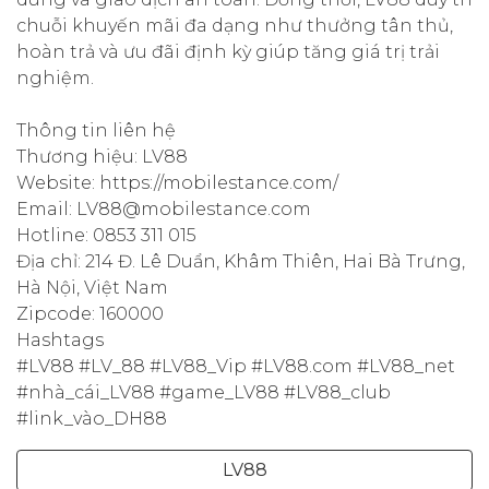
chuỗi khuyến mãi đa dạng như thưởng tân thủ,
hoàn trả và ưu đãi định kỳ giúp tăng giá trị trải
nghiệm.
Thông tin liên hệ
Thương hiệu: LV88
Website: https://mobilestance.com/
Email: LV88@mobilestance.com
Hotline: 0853 311 015
Địa chỉ: 214 Đ. Lê Duẩn, Khâm Thiên, Hai Bà Trưng,
Hà Nội, Việt Nam
Zipcode: 160000
Hashtags
#LV88 #LV_88 #LV88_Vip #LV88.com #LV88_net
#nhà_cái_LV88 #game_LV88 #LV88_club
#link_vào_DH88
LV88