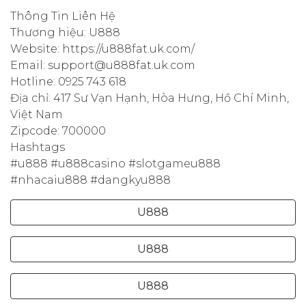
Thông Tin Liên Hệ
Thương hiệu: U888
Website: https://u888fat.uk.com/
Email: support@u888fat.uk.com
Hotline: 0925 743 618
Địa chỉ: 417 Sư Vạn Hạnh, Hòa Hưng, Hồ Chí Minh,
Việt Nam
Zipcode: 700000
Hashtags
#u888 #u888casino #slotgameu888
#nhacaiu888 #dangkyu888
U888
U888
U888