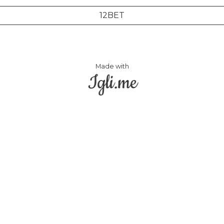
12BET
Made with