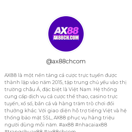
@ax88chcom
AX88 là một nền tảng cá cược trực tuyến được
thành lập vào năm 2015, tập trung chủ yếu vào thị
trường châu Á, đặc biệt là Việt Nam. Hệ thống
cung cấp dịch vụ cá cược thể thao, casino trực
tuyến, xổ số, bắn cá và hàng trăm trò chơi đổi
thưởng khác. Với giao diện hỗ trợ tiếng Việt và hệ
thống bảo mật SSL, AX88 phục vụ hàng triệu
người dùng mỗi năm. #ax88 #nhacaiax88
#trangchuax88 #ax88chcom