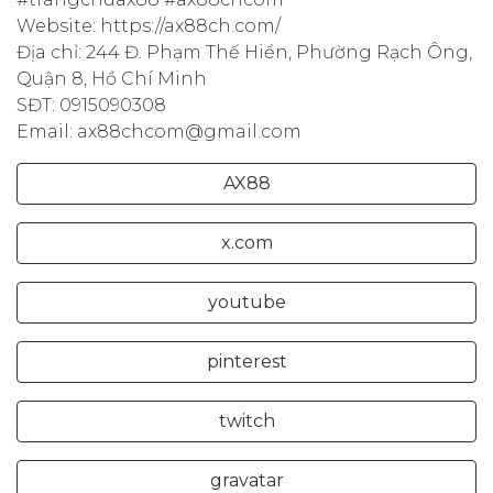
Website: https://ax88ch.com/
Địa chỉ: 244 Đ. Phạm Thế Hiển, Phường Rạch Ông,
Quận 8, Hồ Chí Minh
SĐT: 0915090308
Email: ax88chcom@gmail.com
AX88
x.com
youtube
pinterest
twitch
gravatar