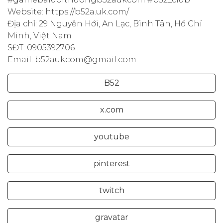
Website: https://b52a.uk.com/
Địa chỉ: 29 Nguyễn Hới, An Lạc, Bình Tân, Hồ Chí
Minh, Việt Nam
SĐT: 0905392706
Email: b52aukcom@gmail.com
B52
x.com
youtube
pinterest
twitch
gravatar