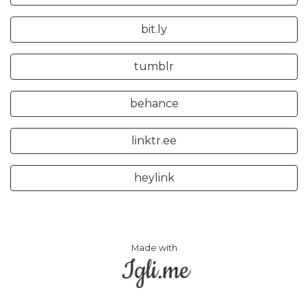
bit.ly
tumblr
behance
linktr.ee
heylink
Made with