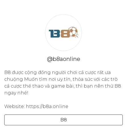
@b8aonline
B8 được cộng đồng người chơi cá cược rất ưa
chuộng Muốn tìm nơi uy tín, thỏa sức với các trò
cá cược thể thao và game bài, thì bạn nên thử B8
ngay nhé!
Website: https://b8a.online
B8