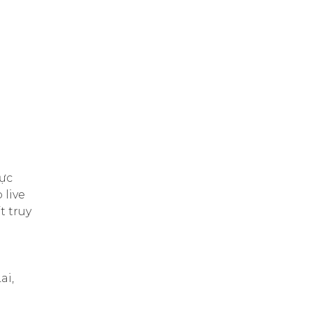
vực
 live
t truy
ai,