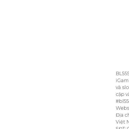
BL555
iGami
và sl
cập v
#bl5
Websi
Địa c
Việt
SĐT: 