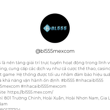
@bl555mexcom
 là nền tảng giải trí trực tuyến hoạt động trong lĩnh 
ng, cung cấp các dịch vụ như cá cược thể thao, casino
ot game. Hệ thống được tối ưu nhằm đảm bảo hiệu suấ
à khả năng vận hành ổn định. #bl555 #nhacaibl555
55mexcom #nhacaibl555mexcom
te: https://bl555.mex.com/
hỉ: 801 Trường Chinh, Hoài Xuân, Hoài Nhơn Nam, Gia L
 Nam
0901271704