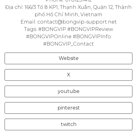
Địa chỉ: 166/3 Tổ 8 KP1, Thạnh Xuân, Quận 12, Thành
phố Hồ Chí Minh, Vietnam
Email: contact@bongvip-support.net
Tags: #BONGVIP #BONGVIPReview
#BONGVIPOnline #BONGVIPInfo
#BONGVIP_Contact
Website
X
youtube
pinterest
twitch