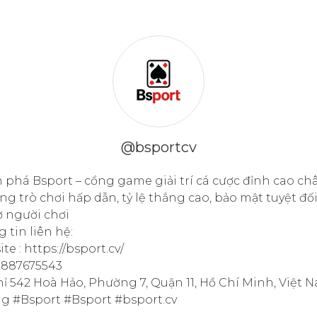
@bsportcv
phá Bsport – cổng game giải trí cá cược đỉnh cao châ
ng trò chơi hấp dẫn, tỷ lệ thắng cao, bảo mật tuyệt đối
ợ người chơi
 tin liên hệ:
te : https://bsport.cv/
0887675543
hỉ 542 Hoà Hảo, Phường 7, Quận 11, Hồ Chí Minh, Việt 
g #Bsport #Bsport #bsport.cv