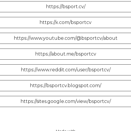
https://bsport.cv/
https://x.com/bsportcv
https://www.youtube.com/@bsportcv/about
https://about.me/bsportcv
https://www.reddit.com/user/bsportcv/
https://bsportcv.blogspot.com/
https://sites.google.com/view/bsportcv/