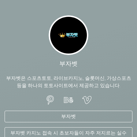
부자벳
부자벳은 스포츠토토, 라이브카지노, 슬롯머신, 가상스포츠
등을 하나의 토토사이트에서 제공하고 있습니다.
부자벳
부자벳 카지노 접속 시 초보자들이 자주 저지르는 실수