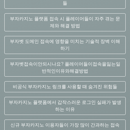
들
부자카지노 플랫폼 접속 시 플레이어들이 자주 겪는 문
제와 해결 방법
부자벳 도메인 접속에 영향을 미치는 기술적 장벽 이해
하기
부자벳접속이안되시나요? 플레이어들이접속을잃는일
반적인이유와해결방법
비공식 부자카지노 링크를 사용할 때 숨겨진 위험들
부자카지노 플랫폼에서 갑작스러운 로그인 실패가 발생
하는 이유
신규 부자카지노 이용자들이 가장 많이 간과하는 접속