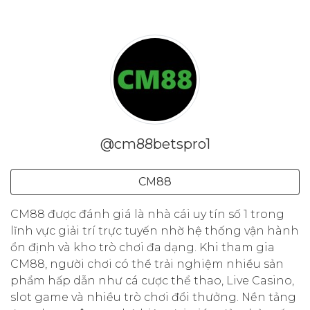
@cm88betspro1
CM88
CM88 được đánh giá là nhà cái uy tín số 1 trong
lĩnh vực giải trí trực tuyến nhờ hệ thống vận hành
ổn định và kho trò chơi đa dạng. Khi tham gia
CM88, người chơi có thể trải nghiệm nhiều sản
phẩm hấp dẫn như cá cược thể thao, Live Casino,
slot game và nhiều trò chơi đổi thưởng. Nền tảng