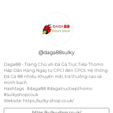
@daga88sulky
Daga88 - Trang Chủ với Đá Gà Trực Tiếp Thomo
Hấp Dẫn Hàng Ngày từ CPC1 đến CPC5. Hệ thống
Đá Gà 88 nhiều Khuyến mãi, trả thưởng cao và
minh bạch.
Hashtags : #daga88 #dagatructiepthomo
#sulkyshopcouk
Website: https://sulky-shop.co.uk/
https://sulky-shop.co.uk/