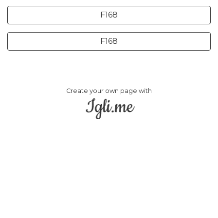
F168
F168
Create your own page with