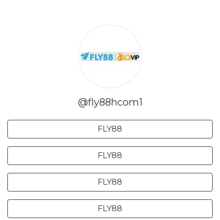
@fly88hcom1
FLY88
FLY88
FLY88
FLY88