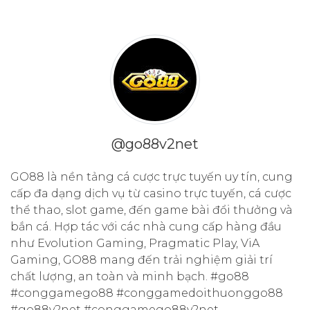
@go88v2net
GO88 là nền tảng cá cược trực tuyến uy tín, cung
cấp đa dạng dịch vụ từ casino trực tuyến, cá cược
thể thao, slot game, đến game bài đổi thưởng và
bắn cá. Hợp tác với các nhà cung cấp hàng đầu
như Evolution Gaming, Pragmatic Play, ViA
Gaming, GO88 mang đến trải nghiệm giải trí
chất lượng, an toàn và minh bạch. #go88
#conggamego88 #conggamedoithuonggo88
#go88v2net #conggamego88v2net