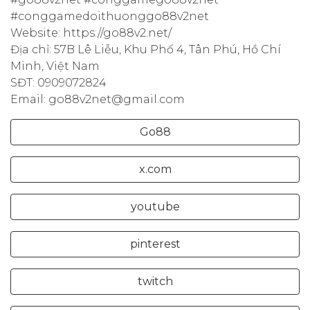
#conggamedoithuonggo88v2net
Website: https://go88v2.net/
Địa chỉ: 57B Lê Liễu, Khu Phố 4, Tân Phú, Hồ Chí
Minh, Việt Nam
SĐT: 0909072824
Email: go88v2net@gmail.com
Go88
x.com
youtube
pinterest
twitch