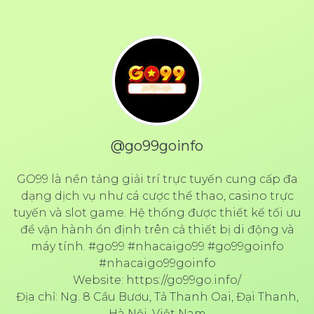
@go99goinfo
GO99 là nền tảng giải trí trực tuyến cung cấp đa
dạng dịch vụ như cá cược thể thao, casino trực
tuyến và slot game. Hệ thống được thiết kế tối ưu
để vận hành ổn định trên cả thiết bị di động và
máy tính. #go99 #nhacaigo99 #go99goinfo
#nhacaigo99goinfo
Website: https://go99go.info/
Địa chỉ: Ng. 8 Cầu Bươu, Tả Thanh Oai, Đại Thanh,
Hà Nội, Việt Nam