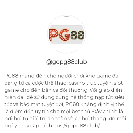
@gopg88club
PG88 mang đến cho người chơi kho game đa
dạng từ cá cược thể thao, casino trực tuyến, slot
game cho đến bắn cá đổi thưởng. Với giao diện
hiện đại, dễ sử dụng cùng hệ thống nạp rút siêu
tốc và bảo mật tuyệt đối, PG88 khẳng định vị thế
là điểm đến uy tín cho mọi bet thủ. Đây chính là
nơi hội tụ giải trí, an toàn và cơ hội thắng lớn mỗi
ngày. Truy cập tại: https://gopg88.club/