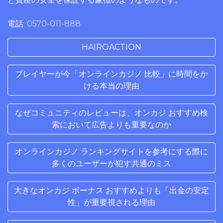
電話: 0570-011-888
HAIROACTION
プレイヤーが今「オンラインカジノ 比較」に時間をか
ける本当の理由
なぜコミュニティのレビューは、オンカジ おすすめ検
索において広告よりも重要なのか
オンラインカジノ ランキングサイトを参考にする際に
多くのユーザーが犯す共通のミス
大きなオンカジ ボーナス おすすめよりも「出金の安定
性」が重要視される理由