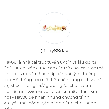
@hay88day
Hay88 là nhà cái trực tuyến uy tín và lâu đời tại
Châu Á, chuyên cung cấp các trò chơi cá cược thể
thao, casino và nổ hũ hấp dẫn với tỷ lệ thưởng
cao. Hệ thống bảo mật tiên tiến cùng dịch vụ hỗ
trợ khách hàng 24/7 giúp người chơi có trải
nghiệm an toàn và công bằng nhất. Tham gia
ngay Hay88 để nhận những chương trình
khuyến mãi độc quyền dành riêng cho thành
viên.