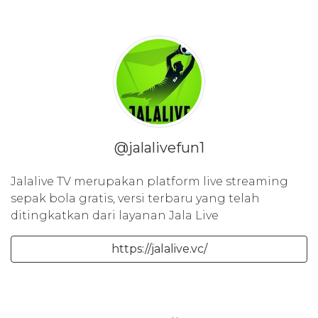
@jalalivefun1
Jalalive TV merupakan platform live streaming
sepak bola gratis, versi terbaru yang telah
ditingkatkan dari layanan Jala Live
https://jalalive.vc/