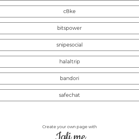
c8ke
bitspower
snipesocial
halaltrip
bandori
safechat
Create your own page with