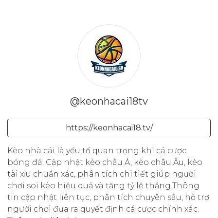
@keonhacai18tv
https://keonhacai18.tv/
Kèo nhà cái là yếu tố quan trọng khi cá cược
bóng đá. Cập nhật kèo châu Á, kèo châu Âu, kèo
tài xỉu chuẩn xác, phân tích chi tiết giúp người
chơi soi kèo hiệu quả và tăng tỷ lệ thắng.Thông
tin cập nhật liên tục, phân tích chuyên sâu, hỗ trợ
người chơi đưa ra quyết định cá cược chính xác.