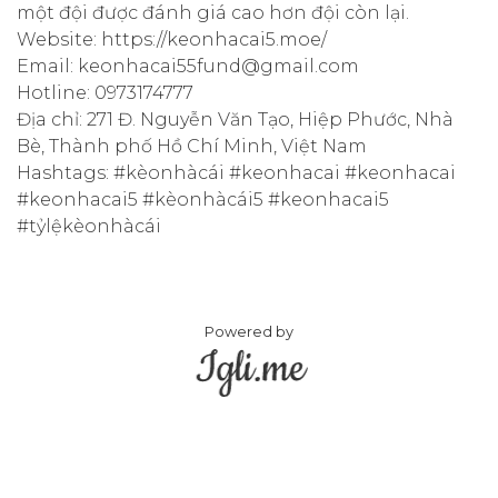
một đội được đánh giá cao hơn đội còn lại.
Website: https://keonhacai5.moe/
Email: keonhacai55fund@gmail.com
Hotline: 0973174777
Địa chỉ: 271 Đ. Nguyễn Văn Tạo, Hiệp Phước, Nhà
Bè, Thành phố Hồ Chí Minh, Việt Nam
Hashtags: #kèonhàcái #keonhacai #keonhacai
#keonhacai5 #kèonhàcái5 #keonhacai5
#tỷlệkèonhàcái
Powered by