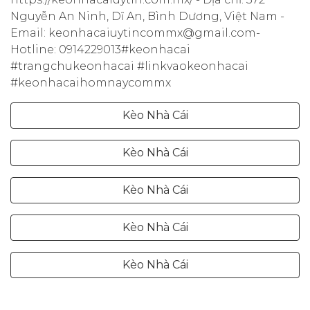
Nguyễn An Ninh, Dĩ An, Bình Dương, Việt Nam -
Email: keonhacaiuytincommx@gmail.com-
Hotline: 0914229013#keonhacai
#trangchukeonhacai #linkvaokeonhacai
#keonhacaihomnaycommx
Kèo Nhà Cái
Kèo Nhà Cái
Kèo Nhà Cái
Kèo Nhà Cái
Kèo Nhà Cái