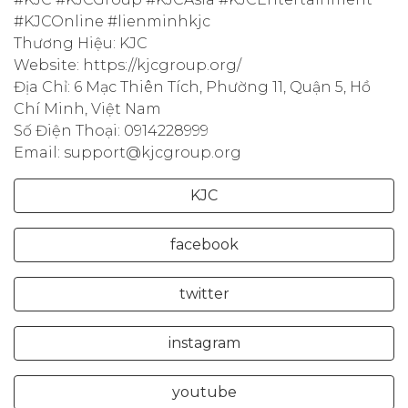
#KJCOnline #lienminhkjc
Thương Hiệu: KJC
Website: https://kjcgroup.org/
Địa Chỉ: 6 Mạc Thiên Tích, Phường 11, Quận 5, Hồ
Chí Minh, Việt Nam
Số Điện Thoại: 0914228999
Email: support@kjcgroup.org
KJC
facebook
twitter
instagram
youtube