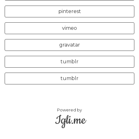
pinterest
vimeo
gravatar
tumblr
tumblr
Powered by