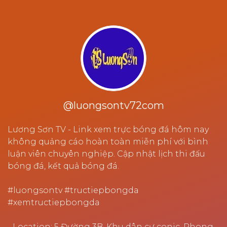
@luongsontv72com
Lương Sơn TV - Link xem trực bóng đá hôm nay
không quảng cáo hoàn toàn miễn phí với bình
luận viên chuyên nghiệp. Cập nhật lịch thi đấu
bóng đá, kết quả bóng đá.
#luongsontv #tructiepbongda
#xemtructiepbongda
- Location: 5 Đường 3B, Khu dân cư conic, Phong