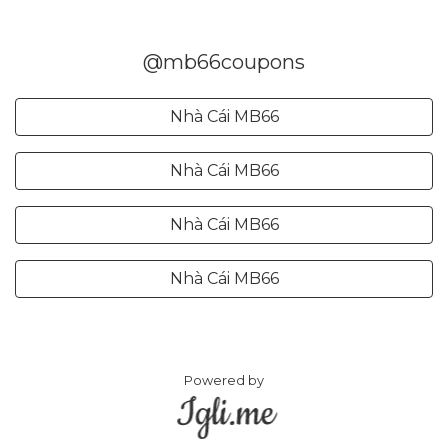
@mb66coupons
Nhà Cái MB66
Nhà Cái MB66
Nhà Cái MB66
Nhà Cái MB66
Powered by