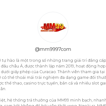
@mm9997com
tự hào là một trong số những trang giải trí đẳng cấ
đầu châu Á, được thành lập năm 2019, hoạt động hợp
dưới giấy phép của Curacao. Thành viên tham gia tại
có thể thoải mái trải nghiệm đa dạng game đổi thư
ợc thể thao, casino trực tuyến, bắn cá và nhiều slot g
ẫn.
iệt, hệ thống trả thưởng của MM99 minh bạch, nhan
, cam kết không để hội viên thất vọng. Ngoài ra, MM