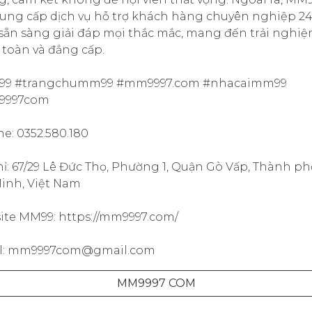
ung cấp dịch vụ hỗ trợ khách hàng chuyên nghiệp 24/
sẵn sàng giải đáp mọi thắc mắc, mang đến trải nghiệ
n toàn và đẳng cấp.
9 #trangchumm99 #mm9997.com #nhacaimm99
9997com
ne: 0352.580.180
hỉ: 67/29 Lê Đức Thọ, Phường 1, Quận Gò Vấp, Thành p
inh, Việt Nam
te MM99: https://mm9997.com/
l: mm9997com@gmail.com
MM9997 COM