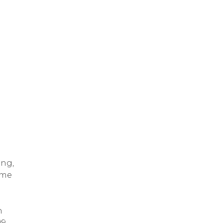
p
ởng,
ame
h
99