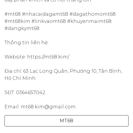
#mt68 #nhacaidagamt68 #dagathomomt68
#mt68kim #linkvaomt68 #khuyenmaimt68
#dangkymt68
Thông tin liên hệ:
Website: https://mt68.kim/
Địa chỉ: 63 Lạc Long Quân, Phường 10, Tân Bình,
Hồ Chí Minh
SĐT: 0364657042
Email: mt68.kim@gmail.com
MT68