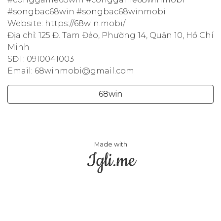
#songbac68win #songbac68winmobi
Website: https://68win.mobi/
Địa chỉ: 125 Đ. Tam Đảo, Phường 14, Quận 10, Hồ Chí
Minh
SĐT: 0910041003
Email: 68winmobi@gmail.com
68win
Made with